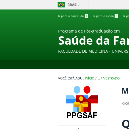
BRASIL
Ir para o conteúdo
1
Ir para o menu
2
Ir p
Programa de Pós-graduação em
Saúde da Fa
FACULDADE DE MEDICINA - UNIVERS
INÍCIO
/
...
/
MESTRADO
M
Idio
Q