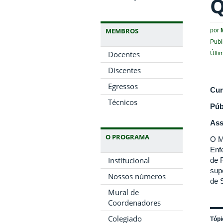
Q
MEMBROS
por
Publ
Docentes
Últi
Discentes
Egressos
Cur
Técnicos
Púb
Ass
O PROGRAMA
O M
Enf
Institucional
de 
sup
Nossos números
de 
Mural de
Coordenadores
Colegiado
Tópi