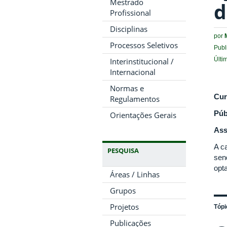
Mestrado
d
Profissional
Disciplinas
por
Processos Seletivos
Publ
Últi
Interinstitucional /
Internacional
Normas e
Cur
Regulamentos
Púb
Orientações Gerais
Ass
A c
PESQUISA
sen
opta
Áreas / Linhas
Grupos
Projetos
Tópi
Publicações