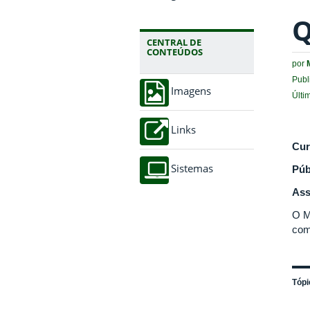
Q
CENTRAL DE
CONTEÚDOS
por
Publ
Imagens
Últi
Links
Cur
Sistemas
Púb
Ass
O M
com
Tópi