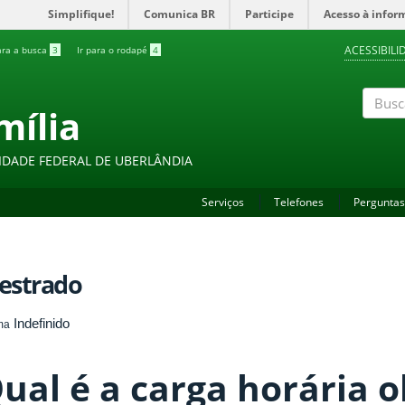
Simplifique!
Comunica BR
Participe
Acesso à infor
ACESSIBILI
ara a busca
3
Ir para o rodapé
4
mília
Buscar
IDADE FEDERAL DE UBERLÂNDIA
Serviços
Telefones
Perguntas
estrado
Indefinido
ma
ual é a carga horária o