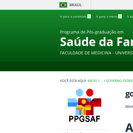
BRASIL
Ir para o conteúdo
1
Ir para o menu
2
Ir p
Programa de Pós-graduação em
Saúde da Fa
FACULDADE DE MEDICINA - UNIVERS
INÍCIO
/
...
/
GOVERNO FEDER
go
Idio
A