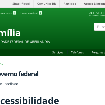
Simplifique!
Comunica BR
Participe
Acesso à infor
ACESSIBILI
ara a busca
3
Ir para o rodapé
4
mília
Buscar
IDADE FEDERAL DE UBERLÂNDIA
Serviços
Telefones
Perguntas
AL
verno federal
Indefinido
ma
cessibilidade