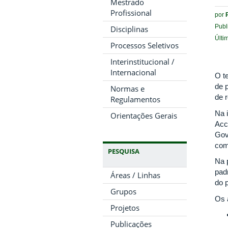
Mestrado
Profissional
por
Publ
Disciplinas
Últi
Processos Seletivos
Interinstitucional /
Internacional
O t
de 
Normas e
de 
Regulamentos
Na 
Orientações Gerais
Acc
Gov
com
PESQUISA
Na 
pad
Áreas / Linhas
do p
Grupos
Os 
Projetos
Publicações