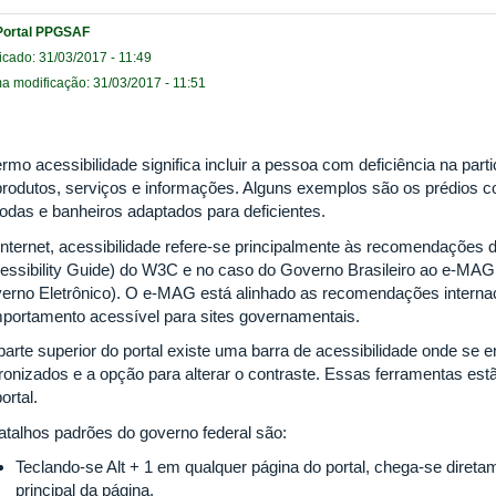
Portal PPGSAF
icado: 31/03/2017 - 11:49
ma modificação: 31/03/2017 - 11:51
ermo acessibilidade significa incluir a pessoa com deficiência na par
produtos, serviços e informações. Alguns exemplos são os prédios 
rodas e banheiros adaptados para deficientes.
internet, acessibilidade refere-se principalmente às recomendaçõe
essibility Guide) do W3C e no caso do Governo Brasileiro ao e-MAG
erno Eletrônico). O e-MAG está alinhado as recomendações interna
portamento acessível para sites governamentais.
parte superior do portal existe uma barra de acessibilidade onde se 
ronizados e a opção para alterar o contraste. Essas ferramentas est
ortal.
atalhos padrões do governo federal são:
Teclando-se Alt + 1 em qualquer página do portal, chega-se dire
principal da página.