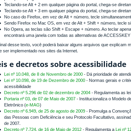
Teclando-se Alt + 2 em qualquer página do portal, chega-se diretam
Teclando-se Alt + 3 em qualquer página do portal, chega-se diret
No caso do Firefox, em vez de Alt + número, tecle simultaneamente
Sendo Firefox no Mac OS, em vez de Alt + Shift + número, tecle s
No Opera, as teclas são Shift + Escape + número. Ao teclar apena
encontrará uma janela com todas as alternativas de ACCESSKEY 
final desse texto, você poderá baixar alguns arquivos que explicam 
e ser implementado nos sites da Internet.
is e decretos sobre acessibilidade
Lei nº 10.048, de 8 de Novembro de 2000
- Dá prioridade de atend
Lei nº 10.098, de 19 de Dezembro de 2000
- Normas gerais e crité
acessibilidade
Decreto nº 5.296 de 02 de dezembro de 2004
- Regulamenta as lei
Portaria nº 03, de 07 de Maio de 2007
- Institucionaliza o Modelo 
Eletrônico (
e-MAG
)
Decreto nº 6.949, de 25 de agosto de 2009
- Promulga a Convenção
das Pessoas com Deficiência e seu Protocolo Facultativo, assin
de 2007.
Decreto nº 7.724, de 16 de Maio de 2012
- Regulamenta a
Lei nº 1