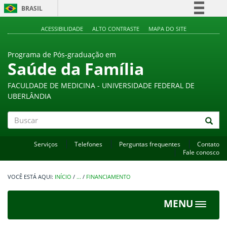
BRASIL
Simplifique!
ACESSIBILIDADE
ALTO CONTRASTE
MAPA DO SITE
Comunica BR
Programa de Pós-graduação em
Participe
Saúde da Família
Acesso à informação
FACULDADE DE MEDICINA - UNIVERSIDADE FEDERAL DE
Legislação
UBERLÂNDIA
Canais
Buscar
Serviços
Telefones
Perguntas frequentes
Contato
Fale conosco
INÍCIO
/
...
/
FINANCIAMENTO
MENU
Toggle
navigat