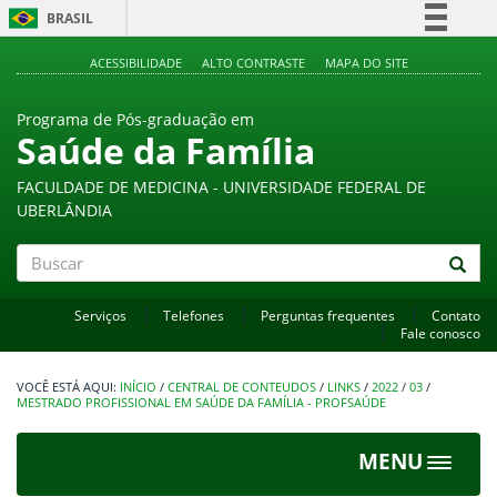
BRASIL
Simplifique!
ACESSIBILIDADE
ALTO CONTRASTE
MAPA DO SITE
Comunica BR
Programa de Pós-graduação em
Participe
Saúde da Família
Acesso à informação
FACULDADE DE MEDICINA - UNIVERSIDADE FEDERAL DE
Legislação
UBERLÂNDIA
Canais
Buscar
Serviços
Telefones
Perguntas frequentes
Contato
Fale conosco
INÍCIO
/
CENTRAL DE CONTEUDOS
/
LINKS
/
2022
/
03
/
MESTRADO PROFISSIONAL EM SAÚDE DA FAMÍLIA - PROFSAÚDE
MENU
Toggle
navigat