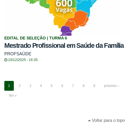
EDITAL DE SELEÇÃO | TURMA 6
Mestrado Profissional em Saúde da Família
PROFSAÚDE
10/12/2025 - 16:35
1
2
3
4
5
6
7
8
9
próximo ›
fim »
Voltar para o topo