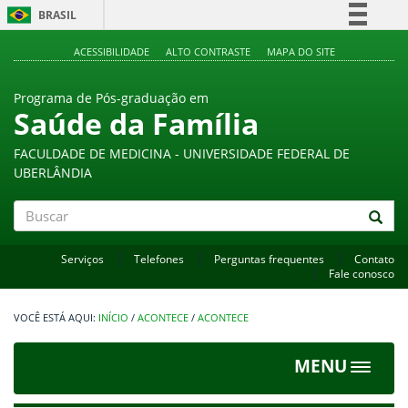
BRASIL
Simplifique!
ACESSIBILIDADE
ALTO CONTRASTE
MAPA DO SITE
Comunica BR
Programa de Pós-graduação em
Participe
Saúde da Família
Acesso à informação
FACULDADE DE MEDICINA - UNIVERSIDADE FEDERAL DE
Legislação
UBERLÂNDIA
Canais
Buscar
Serviços
Telefones
Perguntas frequentes
Contato
Fale conosco
INÍCIO
/
ACONTECE
/
ACONTECE
MENU
Toggle
navigat